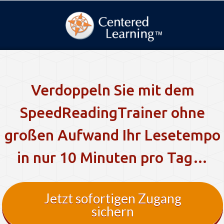
Verdoppeln Sie mit dem
SpeedReadingTrainer ohne
großen Aufwand Ihr Lesetempo
in nur 10 Minuten pro Tag…
Jetzt sofortigen Zugang
sichern