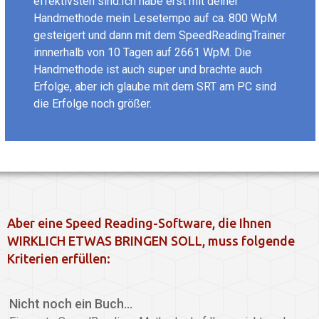
effektivsten sind.Ich habe erst mit deiner
Handmethode mein Lesetempo auf ca. 800 WpM
gesteigert und dann mit dem SpeedReadingTrainer
innnerhalb von 10 Tagen auf 2661 WpM. Die
Handmethode ist auch super und brachte auch
Erfolge, aber ich glaube mit dem SRT am PC sind
die Erfolge noch größer.
Aber eine Speed Reading-Software, die Ihnen
WIRKLICH ETWAS BRINGEN SOLL, muss folgende
Kriterien erfüllen:
Nicht noch ein Buch…