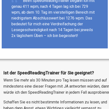
Beim SpeedReadingTrainer begann ich mit
genau 411 wpm, nach 4 Tagen lag ich bei 729
wpm, ab dem 10. Tag im vierstelligen Bereich mit
niedrigstem Abschlusswert bei 1276 wpm. Das
bedeutet für mich eine Verdreifachung der
Lesegeschwindigkeit nach 14 Tagen bei jeweils
2x täglichem Üben – ich bin begeistert!
Ist der SpeedReadingTrainer für Sie geeignet?
Wenn Sie mehr als 30 Minuten pro Tag lesen müssen und auf
mindestens eine dieser Fragen mit JA antworten würden, dan
würde ich den SpeedReadingTrainer in jedem Fall ausprobiere
Schaffen Sie es nicht bestimmte Informationen zu lesen, und
haben dann Angst, etwas Wichtiges vielleicht verpasst zu